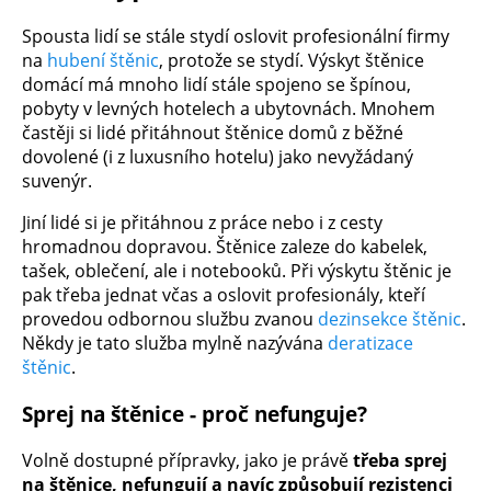
Spousta lidí se stále stydí oslovit profesionální firmy
na
hubení štěnic
, protože se stydí. Výskyt štěnice
domácí má mnoho lidí stále spojeno se špínou,
pobyty v levných hotelech a ubytovnách. Mnohem
častěji si lidé přitáhnout štěnice domů z běžné
dovolené (i z luxusního hotelu) jako nevyžádaný
suvenýr.
Jiní lidé si je přitáhnou z práce nebo i z cesty
hromadnou dopravou. Štěnice zaleze do kabelek,
tašek, oblečení, ale i notebooků. Při výskytu štěnic je
pak třeba jednat včas a oslovit profesionály, kteří
provedou odbornou službu zvanou
dezinsekce štěnic
.
Někdy je tato služba mylně nazývána
deratizace
štěnic
.
Sprej na štěnice - proč nefunguje?
Volně dostupné přípravky, jako je právě
třeba sprej
na štěnice, nefungují a navíc způsobují rezistenci