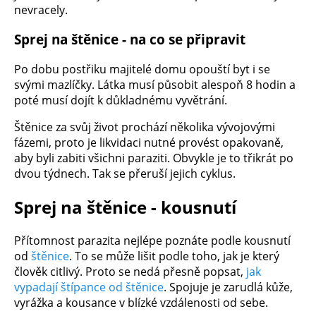
nevracely.
Sprej na štěnice - na co se připravit
Po dobu postřiku majitelé domu opouští byt i se
svými mazlíčky. Látka musí působit alespoň 8 hodin a
poté musí dojít k důkladnému vyvětrání.
Štěnice za svůj život prochází několika vývojovými
fázemi, proto je likvidaci nutné provést opakovaně,
aby byli zabiti všichni paraziti. Obvykle je to třikrát po
dvou týdnech. Tak se přeruší jejich cyklus.
Sprej na štěnice - kousnutí
Přítomnost parazita nejlépe poznáte podle kousnutí
od
štěnice
. To se může lišit podle toho, jak je který
člověk citlivý. Proto se nedá přesně popsat,
jak
vypadají štípance od štěnice
. Spojuje je zarudlá kůže,
vyrážka a kousance v blízké vzdálenosti od sebe.