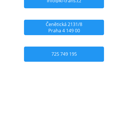
info@kf-trans.cz
Čenětická 2131/8
Praha 4 149 00
725 749 195