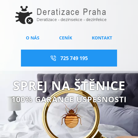
O NÁS
CENÍK
KONTAKT
725 749 195
SPREJ NA ŠTĚNICE
100% GARANCE ÚSPEŠNOSTI