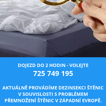
DOJEZD DO 2 HODIN - VOLEJTE
725 749 195
AKTUÁLNĚ PROVÁDÍME DEZINSEKCI ŠTĚNIC
V SOUVISLOSTI S PROBLÉMEM
PŘEMNOŽENÍ ŠTĚNIC V ZÁPADNÍ EVROPĚ.