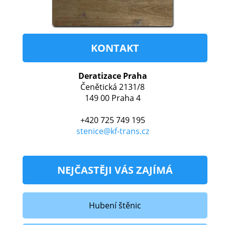
KONTAKT
Deratizace Praha
Čenětická 2131/8
149 00 Praha 4‎
+420 725 749 195
stenice@kf-trans.cz
NEJČASTĚJI VÁS ZAJÍMÁ
Hubení štěnic